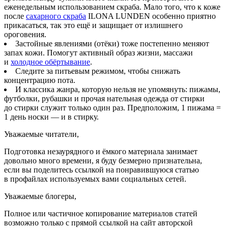
еженедельным использованием скраба. Мало того, что к коже
после
сахарного скраба
ILONA LUNDEN особенно приятно
прикасаться, так это ещё и защищает от излишнего
ороговения.
Застойные явлениями (отёки) тоже постепенно меняют
запах кожи. Помогут активный образ жизни, массажи
и
холодное обёртывание
.
Следите за питьевым режимом, чтобы снижать
концентрацию пота.
И классика жанра, которую нельзя не упомянуть: пижамы,
футболки, рубашки и прочая нательная одежда от стирки
до стирки служит только один раз. Предположим, 1 пижама =
1 день носки — и в стирку.
Уважаемые читатели,
Подготовка незаурядного и ёмкого материала занимает
довольно много времени, я буду безмерно признательна,
если вы поделитесь ссылкой на понравившуюся статью
в профайлах используемых вами социальных сетей.
Уважаемые блогеры,
Полное или частичное копирование материалов статей
возможно только с прямой ссылкой на сайт авторской