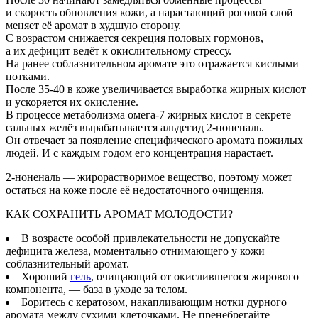
и скорость обновления кожи, а нарастающий роговой слой
меняет её аромат в худшую сторону.
С возрастом снижается секреция половых гормонов,
а их дефицит ведёт к окислительному стрессу.
На ранее соблазнительном аромате это отражается кислыми
нотками.
После 35-40 в коже увеличивается выработка жирных кислот
и ускоряется их окисление.
В процессе метаболизма омега-7 жирных кислот в секрете
сальных желёз вырабатывается альдегид 2-ноненаль.
Он отвечает за появление специфического аромата пожилых
людей. И с каждым годом его концентрация нарастает.
2-ноненаль — жирорастворимое вещество, поэтому может
остаться на коже после её недостаточного очищения.
КАК СОХРАНИТЬ АРОМАТ МОЛОДОСТИ?
В возрасте особой привлекательности не допускайте
дефицита железа, моментально отнимающего у кожи
соблазнительный аромат.
Хороший
гель
, очищающий от окислившегося жирового
компонента, — база в уходе за телом.
Боритесь с кератозом, накапливающим нотки дурного
аромата между сухими клеточками. Не пренебрегайте