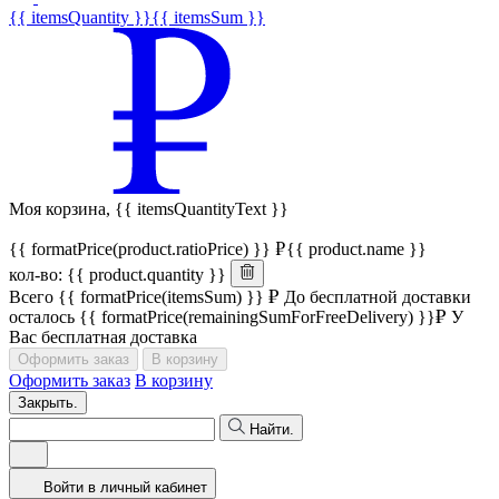
{{ itemsQuantity }}
{{ itemsSum }}
Моя корзина,
{{ itemsQuantityText }}
{{ formatPrice(product.ratioPrice) }}
{{ product.name }}
кол-во: {{ product.quantity }}
Всего
{{ formatPrice(itemsSum) }}
До бесплатной доставки
осталось
{{ formatPrice(remainingSumForFreeDelivery) }}
У
Вас бесплатная доставка
Оформить заказ
В корзину
Оформить заказ
В корзину
Закрыть.
Найти.
Войти в личный кабинет