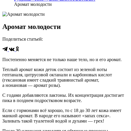
Аромат молодости
Аромат молодости
Поделиться статьей
:
Постепенно меняется не только наше тело, но и его аромат.
Теплый аромат кожи деток состоит из зеленой ноты
гептаналя, цитрусовой октанали и карбоновых кислот
(гексановая имеет сладкий травянистый аромат,
а нонановая — аромат розы).
С годами добавляются лактоны. Их концентрация достигает
пика в позднем подростковом возрасте.
Если с гормонами всё хорошо, то с 18 до 30 лет кожа имеет
манкий аромат. В народе его называют «запах секса».
Заливать такой туалетной водой и духами — грех!
После 30 начинают замедляться обменные процессы