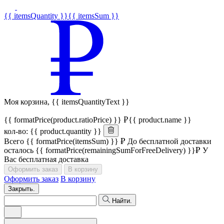
{{ itemsQuantity }}
{{ itemsSum }}
Моя корзина,
{{ itemsQuantityText }}
{{ formatPrice(product.ratioPrice) }}
{{ product.name }}
кол-во: {{ product.quantity }}
Всего
{{ formatPrice(itemsSum) }}
До бесплатной доставки
осталось
{{ formatPrice(remainingSumForFreeDelivery) }}
У
Вас бесплатная доставка
Оформить заказ
В корзину
Оформить заказ
В корзину
Закрыть.
Найти.