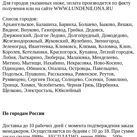
Для городов указанных ниже, оплата производится по факту
получения или на сайте WWW.LUNDENILONA.RU
Список городов:
Архангельское, Балашиха, Барвиха, Болшево, Быково, Вешки,
Видное, Внуково, Газопровод, Грибки, Дедовск,
Дзержинский, Долгое Ледово, Долгопрудный, Домодедово,
Железнодорожный, Жуковский, Жулебино, Звенигород,
Зеленоград, Ивантеевка, Климовск, Клязьма, Коломна, Клин,
Королев, Котельники, Красногорск, Купавна, Лесной городок,
Лобня, Лыткарино, Люберцы, Малаховка, Менделеево,
Митино, Мытищи, Нахабино, Некрасовка, Ново-Косино,
Одинцово, Обнинск, Опалиха, Островцы, Павельцево,
Подольск, Пушкино, Рассказовка, Раменское, Реутов,
Румянцево, Сергиев Посад, Солнцево, Сосенки, Томилино,
Троицк, Химки, Челобитьево, Черная Грязь, Щербинка,
Щелково, Электросталь, Юбилейный
По городам России
Доставка до 10 рабочих дней с момента подтверждения заказа
менеджером. Осуществляется по будням с 10 до 18. При сумме
заказа свыше 4999р – БЕСПЛАТНО, менее 4999р. – 500р.