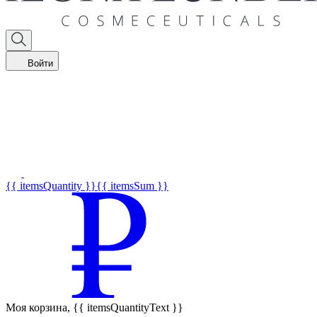
Войти
{{ itemsQuantity }}
{{ itemsSum }}
Моя корзина,
{{ itemsQuantityText }}