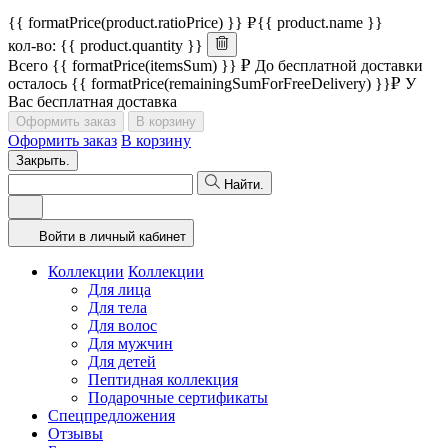
{{ formatPrice(product.ratioPrice) }}
{{ product.name }}
кол-во: {{ product.quantity }}
Всего
{{ formatPrice(itemsSum) }}
До бесплатной доставки
осталось
{{ formatPrice(remainingSumForFreeDelivery) }}
У
Вас бесплатная доставка
Оформить заказ
В корзину
Оформить заказ
В корзину
Закрыть.
Найти.
Войти в личный кабинет
Коллекции
Коллекции
Для лица
Для тела
Для волос
Для мужчин
Для детей
Пептидная коллекция
Подарочные сертификаты
Спецпредложения
Отзывы