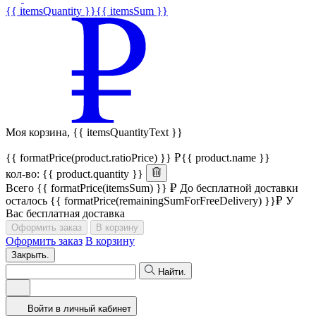
{{ itemsQuantity }}
{{ itemsSum }}
Моя корзина,
{{ itemsQuantityText }}
{{ formatPrice(product.ratioPrice) }}
{{ product.name }}
кол-во: {{ product.quantity }}
Всего
{{ formatPrice(itemsSum) }}
До бесплатной доставки
осталось
{{ formatPrice(remainingSumForFreeDelivery) }}
У
Вас бесплатная доставка
Оформить заказ
В корзину
Оформить заказ
В корзину
Закрыть.
Найти.
Войти в личный кабинет