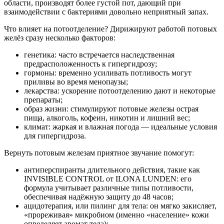
области, производят более густой пот, дающий при
взаимодействии с бактериями довольно неприятный запах.
Что влияет на потоотделение? Дирижируют работой потовых
желёз сразу несколько факторов:
генетика: часто встречается наследственная
предрасположенность к гипергидрозу;
гормоны: временно усиливать потливость могут
приливы во время менопаузы;
лекарства: ускорение потоотделению дают и некоторые
препараты;
образ жизни: стимулируют потовые железы острая
пища, алкоголь, кофеин, никотин и лишний вес;
климат: жаркая и влажная погода — идеальные условия
для гипергидроза.
Вернуть потовым железам приятное звучание помогут:
антиперспиранты длительного действия, такие как
INVISIBLE CONTROL от ILONA LUNDEN: его
формула учитывает различные типы потливости,
обеспечивая надёжную защиту до 48 часов;
ацидотерапия, или пилинг для тела: он мягко закисляет,
«прореживая» микробиом (именно «население» кожи
определяет аромат тела);