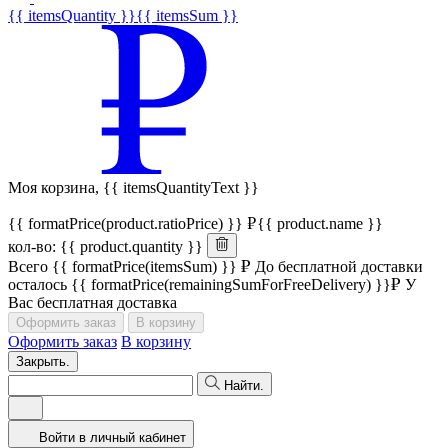
{{ itemsQuantity }}
{{ itemsSum }}
Моя корзина,
{{ itemsQuantityText }}
{{ formatPrice(product.ratioPrice) }}
{{ product.name }}
кол-во: {{ product.quantity }}
Всего
{{ formatPrice(itemsSum) }}
До бесплатной доставки
осталось
{{ formatPrice(remainingSumForFreeDelivery) }}
У
Вас бесплатная доставка
Оформить заказ
В корзину
Оформить заказ
В корзину
Закрыть.
Найти.
Войти в личный кабинет