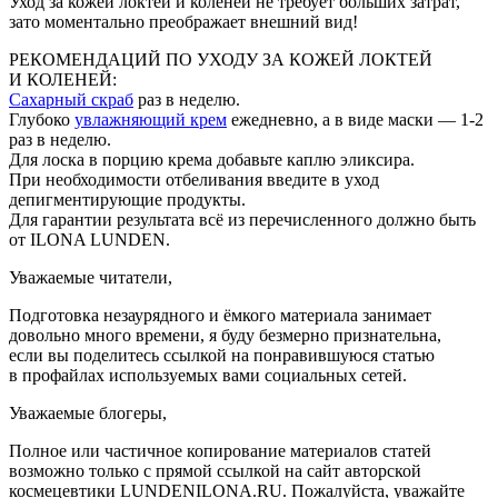
Уход за кожей локтей и коленей не требует больших затрат,
зато моментально преображает внешний вид!
РЕКОМЕНДАЦИЙ ПО УХОДУ ЗА КОЖЕЙ ЛОКТЕЙ
И КОЛЕНЕЙ:
Сахарный скраб
раз в неделю.
Глубоко
увлажняющий крем
ежедневно, а в виде маски — 1-2
раз в неделю.
Для лоска в порцию крема добавьте каплю эликсира.
При необходимости отбеливания введите в уход
депигментирующие продукты.
Для гарантии результата всё из перечисленного должно быть
от ILONA LUNDEN.
Уважаемые читатели,
Подготовка незаурядного и ёмкого материала занимает
довольно много времени, я буду безмерно признательна,
если вы поделитесь ссылкой на понравившуюся статью
в профайлах используемых вами социальных сетей.
Уважаемые блогеры,
Полное или частичное копирование материалов статей
возможно только с прямой ссылкой на сайт авторской
космецевтики LUNDENILONA.RU. Пожалуйста, уважайте