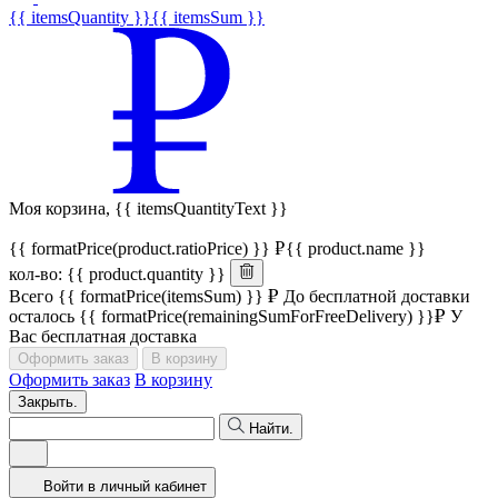
{{ itemsQuantity }}
{{ itemsSum }}
Моя корзина,
{{ itemsQuantityText }}
{{ formatPrice(product.ratioPrice) }}
{{ product.name }}
кол-во: {{ product.quantity }}
Всего
{{ formatPrice(itemsSum) }}
До бесплатной доставки
осталось
{{ formatPrice(remainingSumForFreeDelivery) }}
У
Вас бесплатная доставка
Оформить заказ
В корзину
Оформить заказ
В корзину
Закрыть.
Найти.
Войти в личный кабинет