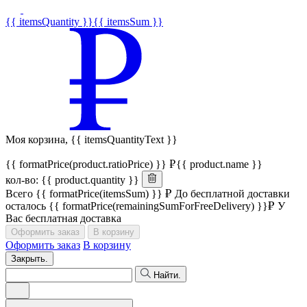
{{ itemsQuantity }}
{{ itemsSum }}
Моя корзина,
{{ itemsQuantityText }}
{{ formatPrice(product.ratioPrice) }}
{{ product.name }}
кол-во: {{ product.quantity }}
Всего
{{ formatPrice(itemsSum) }}
До бесплатной доставки
осталось
{{ formatPrice(remainingSumForFreeDelivery) }}
У
Вас бесплатная доставка
Оформить заказ
В корзину
Оформить заказ
В корзину
Закрыть.
Найти.