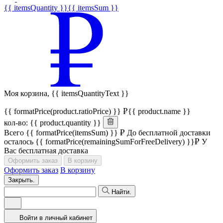
{{ itemsQuantity }}
{{ itemsSum }}
Моя корзина,
{{ itemsQuantityText }}
{{ formatPrice(product.ratioPrice) }}
{{ product.name }}
кол-во: {{ product.quantity }}
Всего
{{ formatPrice(itemsSum) }}
До бесплатной доставки
осталось
{{ formatPrice(remainingSumForFreeDelivery) }}
У
Вас бесплатная доставка
Оформить заказ
В корзину
Оформить заказ
В корзину
Закрыть.
Найти.
Войти в личный кабинет