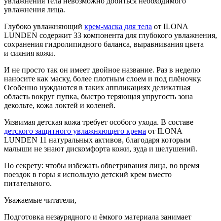
увлажнения тела невозможно добиться необходимого
увлажнения лица.
Глубоко увлажняющий
крем-маска для тела
от ILONA
LUNDEN содержит 33 компонента для глубокого увлажнения,
сохранения гидролипидного баланса, выравнивания цвета
и сияния кожи.
И не просто так он имеет двойное название. Раз в неделю
наносите как маску, более плотным слоем и под плёночку.
Особенно нуждаются в таких аппликациях деликатная
область вокруг пупка, быстро теряющая упругость зона
декольте, кожа локтей и коленей.
Уязвимая детская кожа требует особого ухода. В составе
детского защитного увлажняющего крема
от ILONA
LUNDEN 11 натуральных активов, благодаря которым
малыши не знают дискомфорта кожи, зуда и шелушений.
По секрету: чтобы избежать обветривания лица, во время
поездок в горы я использую детский крем вместо
питательного.
Уважаемые читатели,
Подготовка незаурядного и ёмкого материала занимает