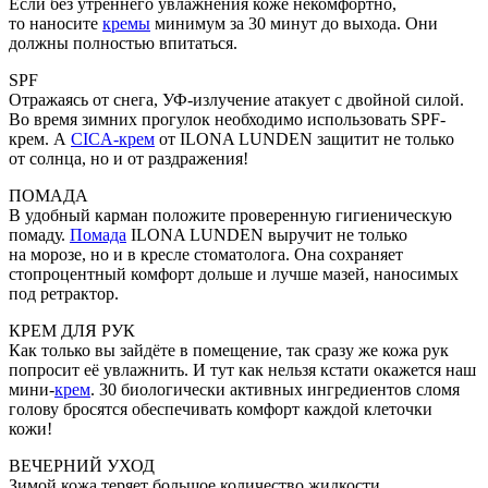
Если без утреннего увлажнения коже некомфортно,
то наносите
кремы
минимум за 30 минут до выхода. Они
должны полностью впитаться.
SPF
Отражаясь от снега, УФ-излучение атакует с двойной силой.
Во время зимних прогулок необходимо использовать SPF-
крем. А
CICA-крем
от ILONA LUNDEN защитит не только
от солнца, но и от раздражения!
ПОМАДА
В удобный карман положите проверенную гигиеническую
помаду.
Помада
ILONA LUNDEN выручит не только
на морозе, но и в кресле стоматолога. Она сохраняет
стопроцентный комфорт дольше и лучше мазей, наносимых
под ретрактор.
КРЕМ ДЛЯ РУК
Как только вы зайдёте в помещение, так сразу же кожа рук
попросит её увлажнить. И тут как нельзя кстати окажется наш
мини-
крем
. 30 биологически активных ингредиентов сломя
голову бросятся обеспечивать комфорт каждой клеточки
кожи!
ВЕЧЕРНИЙ УХОД
Зимой кожа теряет большое количество жидкости,