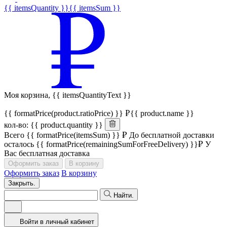
{{ itemsQuantity }}
{{ itemsSum }}
Моя корзина,
{{ itemsQuantityText }}
{{ formatPrice(product.ratioPrice) }}
{{ product.name }}
кол-во: {{ product.quantity }}
Всего
{{ formatPrice(itemsSum) }}
До бесплатной доставки
осталось
{{ formatPrice(remainingSumForFreeDelivery) }}
У
Вас бесплатная доставка
Оформить заказ
В корзину
Оформить заказ
В корзину
Закрыть.
Найти.
Войти в личный кабинет