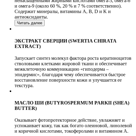
ненасыщенными жирными кислотами омега-3, омега-6
и омега-9 (около 60 %, 20 % и 7 % соответственно).
Содержит минералы, витамины A, B, D и K и
антиоксиданты.
Читать далее
ЭКСТРАКТ СВЕРЦИИ (SWERTIA CHIRATA
EXTRACT)
Запускает синтез молекул фактора роста кератиноцитов
стволовыми клетками жировой ткани и обеспечивает
межклеточную коммуникацию «гиподерма –
эпидермис», благодаря чему обеспечивается быстрое
восстановление поверхности кожи и улучшается ее
текстура.
МАСЛО ШИ (BUTYROSPERMUM PARKII (SHEA)
BUTTER)
Оказывает фотопротекторное действие, увлажняет и
успокаивает кожу, так как богато олеиновой, линолевой
и коричной кислотами, токоферолами и витамином А.