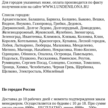
Для городов указанных ниже, оплата производится по факту
получения или на сайте WWW.LUNDENILONA.RU
Список городов:
Архангельское, Балашиха, Барвиха, Болшево, Быково, Вешки,
Видное, Внуково, Газопровод, Грибки, Дедовск,
Дзержинский, Долгое Ледово, Долгопрудный, Домодедово,
Железнодорожный, Жуковский, Жулебино, Звенигород,
Зеленоград, Ивантеевка, Климовск, Клязьма, Коломна, Клин,
Королев, Котельники, Красногорск, Купавна, Лесной городок,
Лобня, Лыткарино, Люберцы, Малаховка, Менделеево,
Митино, Мытищи, Нахабино, Некрасовка, Ново-Косино,
Одинцово, Обнинск, Опалиха, Островцы, Павельцево,
Подольск, Пушкино, Рассказовка, Раменское, Реутов,
Румянцево, Сергиев Посад, Солнцево, Сосенки, Томилино,
Троицк, Химки, Челобитьево, Черная Грязь, Щербинка,
Щелково, Электросталь, Юбилейный
По городам России
Доставка до 10 рабочих дней с момента подтверждения заказа
менеджером. Осуществляется по будням с 10 до 18. При сумме
заказа свыше 4999р – БЕСПЛАТНО, менее 4999р. – 500р.