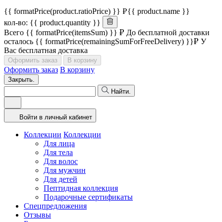
{{ formatPrice(product.ratioPrice) }}
{{ product.name }}
кол-во: {{ product.quantity }}
Всего
{{ formatPrice(itemsSum) }}
До бесплатной доставки
осталось
{{ formatPrice(remainingSumForFreeDelivery) }}
У
Вас бесплатная доставка
Оформить заказ
В корзину
Оформить заказ
В корзину
Закрыть.
Найти.
Войти в личный кабинет
Коллекции
Коллекции
Для лица
Для тела
Для волос
Для мужчин
Для детей
Пептидная коллекция
Подарочные сертификаты
Спецпредложения
Отзывы