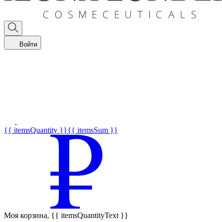
Войти
{{ itemsQuantity }}
{{ itemsSum }}
Моя корзина,
{{ itemsQuantityText }}