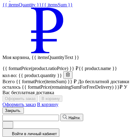
{{ itemsQuantity }}
{{ itemsSum }}
Моя корзина,
{{ itemsQuantityText }}
{{ formatPrice(product.ratioPrice) }}
{{ product.name }}
кол-во: {{ product.quantity }}
Всего
{{ formatPrice(itemsSum) }}
До бесплатной доставки
осталось
{{ formatPrice(remainingSumForFreeDelivery) }}
У
Вас бесплатная доставка
Оформить заказ
В корзину
Оформить заказ
В корзину
Закрыть.
Найти.
Войти в личный кабинет