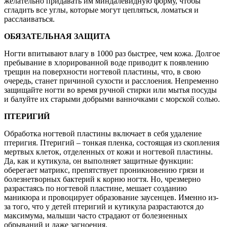
желательно придавать им миндалевидную форму, чтобы
сгладить все углы, которые могут цепляться, ломаться и
расслаиваться.
ОБЯЗАТЕЛЬНАЯ ЗАЩИТА
Ногти впитывают влагу в 1000 раз быстрее, чем кожа. Долгое
пребывание в хлорированной воде приводит к появлению
трещин на поверхности ногтевой пластины, что, в свою
очередь, станет причиной сухости и расслоения. Непременно
защищайте ногти во время ручной стирки или мытья посуды
и балуйте их старыми добрыми ванночками с морской солью.
ПТЕРИГИЙ
Обработка ногтевой пластины включает в себя удаление
птеригия. Птеригий – тонкая пленка, состоящая из скопления
мертвых клеток, отделенных от кожи и ногтевой пластины.
Да, как и кутикула, он выполняет защитные функции:
оберегает матрикс, препятствует проникновению грязи и
болезнетворных бактерий к корню ногтя. Но, чрезмерно
разрастаясь по ногтевой пластине, мешает созданию
маникюра и провоцирует образование заусенцев. Именно из-
за того, что у детей птеригий и кутикула разрастаются до
максимума, малыши часто страдают от болезненных
обрываний и даже загноения.