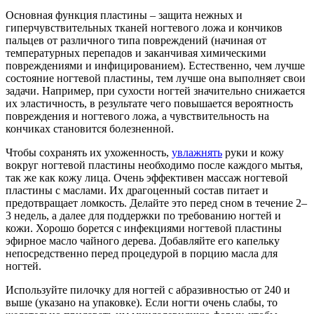
Основная функция пластины – защита нежных и
гиперчувствительных тканей ногтевого ложа и кончиков
пальцев от различного типа повреждений (начиная от
температурных перепадов и заканчивая химическими
повреждениями и инфицированием). Естественно, чем лучше
состояние ногтевой пластины, тем лучше она выполняет свои
задачи. Например, при сухости ногтей значительно снижается
их эластичность, в результате чего повышается вероятность
повреждения и ногтевого ложа, а чувствительность на
кончиках становится болезненной.
Чтобы сохранять их ухоженность,
увлажнять
руки и кожу
вокруг ногтевой пластины необходимо после каждого мытья,
так же как кожу лица. Очень эффективен массаж ногтевой
пластины с маслами. Их драгоценный состав питает и
предотвращает ломкость. Делайте это перед сном в течение 2–
3 недель, а далее для поддержки по требованию ногтей и
кожи. Хорошо борется с инфекциями ногтевой пластины
эфирное масло чайного дерева. Добавляйте его капельку
непосредственно перед процедурой в порцию масла для
ногтей.
Используйте пилочку для ногтей с абразивностью от 240 и
выше (указано на упаковке). Если ногти очень слабы, то