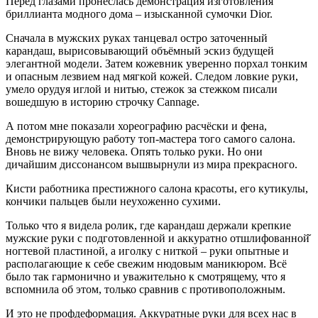
Перед глазами пронеслась демонстрация изготовления
бриллианта модного дома – изысканной сумочки Dior.
Сначала в мужских руках танцевал остро заточенный
карандаш, вырисовывающий объёмный эскиз будущей
элегантной модели. Затем кожевник уверенно порхал тонким
и опасным лезвием над мягкой кожей. Следом ловкие руки,
умело орудуя иглой и нитью, стежок за стежком писали
вошедшую в историю строчку Cannage.
А потом мне показали хореографию расчёски и фена,
демонстрирующую работу топ-мастера того самого салона.
Вновь не вижу человека. Опять только руки. Но они
дичайшим диссонансом вышвырнули из мира прекрасного.
Кисти работника престижного салона красоты, его кутикулы,
кончики пальцев были неухоженно сухими.
Только что я видела ролик, где карандаш держали крепкие
мужские руки с подготовленной и аккуратно отшлифованной̆
ногтевой пластиной, а иголку с ниткой – руки опытные и
располагающие к себе свежим нюдовым маникюром. Всё
было так гармонично и уважительно к смотрящему, что я
вспомнила об этом, только сравнив с противоположным.
И это не профдеформация. Аккуратные руки для всех нас в