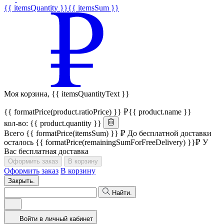
{{ itemsQuantity }}
{{ itemsSum }}
Моя корзина,
{{ itemsQuantityText }}
{{ formatPrice(product.ratioPrice) }}
{{ product.name }}
кол-во: {{ product.quantity }}
Всего
{{ formatPrice(itemsSum) }}
До бесплатной доставки
осталось
{{ formatPrice(remainingSumForFreeDelivery) }}
У
Вас бесплатная доставка
Оформить заказ
В корзину
Оформить заказ
В корзину
Закрыть.
Найти.
Войти в личный кабинет