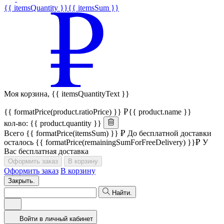
{{ itemsQuantity }}
{{ itemsSum }}
Моя корзина,
{{ itemsQuantityText }}
{{ formatPrice(product.ratioPrice) }}
{{ product.name }}
кол-во: {{ product.quantity }}
Всего
{{ formatPrice(itemsSum) }}
До бесплатной доставки
осталось
{{ formatPrice(remainingSumForFreeDelivery) }}
У
Вас бесплатная доставка
Оформить заказ
В корзину
Оформить заказ
В корзину
Закрыть.
Найти.
Войти в личный кабинет