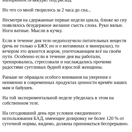
Но что со мной творилось за 2 часа до сна...
Несмотря на сдержанные первые недели цикла, ближе ко сну
появлялось безудержное желание съесть слона. Руки вялые.
Ноги ватные. Мысли в кучку.
Если в течение дня тело недополучило питательных веществ
(речь не только о БЖУ, но и о витаминах и минералах), то
вечером это аукнется жором, уничтожающим всё на своём
пути. Особенно если в течение дня вы работали,
тренировались, стрессовали и наслаждались прочими
радостями суетливых будней взрослой женщины.
Раньше не обращала особого внимания на уверения о
неимении в современных продуктах ценности времён наших
мам и бабушек.
На той экспериментальной неделе убедилась в этом на
собственном теле.
На сегодняшний день при условии ежедневного
использования БАД, имеющие дозировку не более 120 % от
суточной нормы, видимо, должны приниматься беспрерывно.