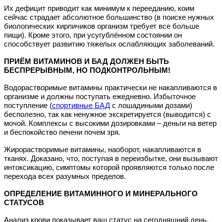
Их дефицит приводит как минимум к перееданию, коим
сейчас страдает абсолютное большинство (в поиске нужных
биологических кирпичиков организм требует все больше
пищи). Кроме этого, при усугублённом состоянии он
способствует развитию тяжелых ослабляющих заболеваний.
ПРИЁМ ВИТАМИНОВ И БАД ДОЛЖЕН БЫТЬ
БЕСПРЕРЫВНЫМ, НО ПОДКОНТРОЛЬНЫМ!
Водорастворимые витамины практически не накапливаются в
организме и должны поступать ежедневно. Избыточное
поступление (
спортивные БАД
с лошадиными дозами)
бесполезно, так как ненужное экскретируется (выводится) с
мочой. Комплексы с высокими дозировками – деньги на ветер
и беспокойство печени почем зря.
Жирорастворимые витамины, наоборот, накапливаются в
тканях. Доказано, что, поступая в переизбытке, они вызывают
интоксикацию, симптомы которой проявляются только после
перехода всех разумных пределов.
ОПРЕДЕЛЕНИЕ ВИТАМИННОГО И МИНЕРАЛЬНОГО
СТАТУСОВ
Анализ крови показывает ваш статус на сегодняшний день,