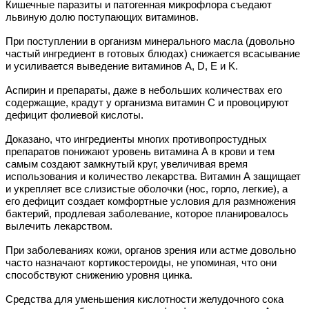
Кишечные паразиты и патогенная микрофлора съедают
львиную долю поступающих витаминов.
При поступлении в организм минерального масла (довольно
частый ингредиент в готовых блюдах) снижается всасывание
и усиливается выведение витаминов А, D, Е и
K
.
Аспирин и препараты, даже в небольших количествах его
содержащие, крадут у организма витамин С и провоцируют
дефицит фолиевой кислоты.
Доказано, что ингредиенты многих противопростудных
препаратов понижают уровень витамина А в крови и тем
самым создают замкнутый круг, увеличивая время
использования и количество лекарства. Витамин А защищает
и укрепляет все слизистые оболочки (нос, горло, легкие), а
его дефицит создает комфортные условия для размножения
бактерий, продлевая заболевание, которое планировалось
вылечить лекарством.
При заболеваниях кожи, органов зрения или астме довольно
часто назначают кортикостероиды, не упоминая, что они
способствуют снижению уровня цинка.
Средства для уменьшения кислотности желудочного сока