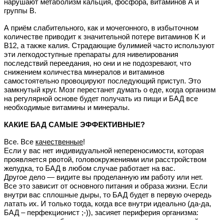
нарушают метаболизм кальция, фосфора, витаминов А и
группы В.
А приём слабительного, как и мочегонного, в избыточном
количестве приводит к значительной потере витаминов
K
и
В12, а также калия. Страдающие булимией часто используют
эти легкодоступные препараты для нивелирования
последствий переедания, но они и не подозревают, что
снижением количества минералов и витаминов
самостоятельно провоцируют последующий приступ. Это
замкнутый круг. Мозг перестанет думать о еде, когда организм
на регулярной основе будет получать из пищи и БАД все
необходимые витамины и минералы.
КАКИЕ БАД САМЫЕ ЭФФЕКТИВНЫЕ?
Все. Все
качественные
!
Если у вас нет индивидуальной непереносимости, которая
проявляется рвотой, головокружениями или расстройством
желудка, то БАД в любом случае работает на вас.
Другое дело — видите вы проделанную им работу или нет.
Все это зависит от основного питания и образа жизни. Если
внутри вас сплошные дыры, то БАД будет в первую очередь
латать их. И только тогда, когда все внутри идеально (да-да,
БАД – перфекционист ;-)), засияет периферия организма: