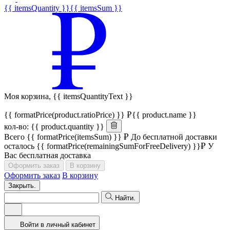
{{ itemsQuantity }}
{{ itemsSum }}
Моя корзина,
{{ itemsQuantityText }}
{{ formatPrice(product.ratioPrice) }}
{{ product.name }}
кол-во: {{ product.quantity }}
Всего
{{ formatPrice(itemsSum) }}
До бесплатной доставки
осталось
{{ formatPrice(remainingSumForFreeDelivery) }}
У
Вас бесплатная доставка
Оформить заказ
В корзину
Оформить заказ
В корзину
Закрыть.
Найти.
Войти в личный кабинет