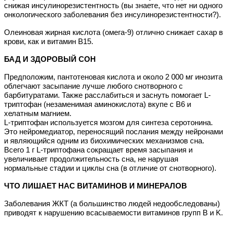
снижая инсулинорезистентность (вы знаете, что нет ни одного
онкологического заболевания без инсулинорезистентности?).
Олеиновая жирная кислота (омега-9) отлично снижает сахар в
крови, как и витамин В15.
БАД И ЗДОРОВЫЙ СОН
Предположим, пантотеновая кислота и около 2 000 мг инозита
облегчают засыпание лучше любого снотворного с
барбитуратами.
Также расслабиться и заснуть помогает L-
триптофан (незаменимая аминокислота) вкупе с В6 и
хелатным магнием.
L-триптофан используется мозгом для синтеза серотонина.
Это нейромедиатор, переносящий послания между нейронами
и являющийся одним из биохимических механизмов сна.
Всего 1 г L-триптофана сокращает время засыпания и
увеличивает продолжительность сна, не нарушая
нормальные стадии и циклы сна (в отличие от снотворного).
ЧТО ЛИШАЕТ НАС ВИТАМИНОВ И МИНЕРАЛОВ
Заболевания ЖКТ (а большинство людей недообследованы)
приводят к нарушению всасываемости витаминов групп В и
K
.