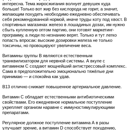
интересна. Тема жиросжигания волнует девушек куда
больше! Только вот жир без кислорода не горит, а значит,
желающим похудеть необходимо ежедневно обеспечивать
себя рекомендованной нормой, иначе труды коту под хвост. В
спортивных магазинах железо в лошадиных дозах, им нужно
сбыть купленную оптом партию, они готовят маркетинг-
программу, а люди по незнанию верят. Только и тут легко
попасть впросак: высокие дозировки железа не только
токсичны, но провоцируют увеличение веса.
Витамины группы В являются естественным
транквилизатором для нервной системы. А вкупе с
витамином С создают мощнейший антистрессовый комплекс.
Сама в предположительно эмоционально тяжёлые дни
принимаю — и спокойна как удав.
В13 отлично снижает повышенное артериальное давление.
Витамин С обладает естественными антибиотическими
свойствами. Его ежедневное нормальное поступление
укрепляет организм наравне с иммуностимулирующими
препаратами.
Регулярное должное поступление витамина А в разы
улучшает зрение, а витамин
D
способствует похудению,